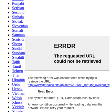
Punjabi
Serbian
Sesotho
Sinhala
Slovak
Slovenian
Somali
Samoan
Scots Gaelic
Shona
Sindhi
Sundanese
Swahili
Tajik
Tamil
Telugu
Thai
Ukrainian
Urdu
Uzbek
Vietnamese
Welsh
Xhosa
Yiddish
Yoruba