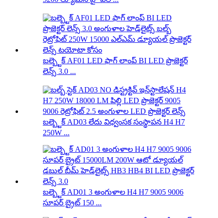
బల్బ్టెక్ AF01 LED ఫాగ్ లాంప్ BI LED ప్రొజెక్టర్
లెన్స్ 3.0 ...
బల్బ్టెక్ AD03 లేదు విధ్వంసక సంస్థాపన H4 H7
250W ...
బల్బ్టెక్ AD01 3 అంగుళాల H4 H7 9005 9006
సూపర్ బ్రైట్ 150 ...