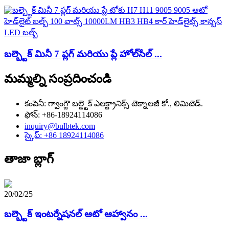
బల్బ్టెక్ మినీ 7 ప్లగ్ మరియు ప్లే హోల్‌సేల్ ...
మమ్మల్ని సంప్రదించండి
కంపెనీ: గ్వాంగ్జౌ బల్డ్టెక్ ఎలక్ట్రానిక్స్ టెక్నాలజీ కో., లిమిటెడ్.
ఫోన్: +86-18924114086
inquiry@bulbtek.com
స్కైప్: +86 18924114086
తాజా బ్లాగ్
20/02/25
బల్బ్టెక్ ఇంటర్నేషనల్ ఆటో ఆహ్వానం ...