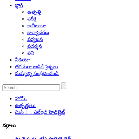
బ్లాగ్
ఉత్పత్తి
పరీక్ష
అలీబాబా
కార్యాచరణ
పర్యటన
ప్రదర్శన
పని
వీడియో
తరచుగా అడిగే ప్రశ్నలు
మమ్మల్ని సంప్రదించండి
హోమ్
ఉత్పత్తులు
మినీ 1: 1 ఎల్‌ఇడి హెడ్‌లైట్
వర్గాలు