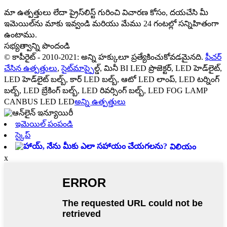
మా ఉత్పత్తులు లేదా ప్రైస్‌లిస్ట్ గురించి విచారణ కోసం, దయచేసి మీ
ఇమెయిల్‌ను మాకు ఇవ్వండి మరియు మేము 24 గంటల్లో సన్నిహితంగా
ఉంటాము.
సభ్యత్వాన్ని పొందండి
© కాపీరైట్ - 2010-2021: అన్ని హక్కులూ ప్రత్యేకించుకోవడమైనది.
ఫీచర్
చేసిన ఉత్పత్తులు
,
సైట్‌మాప్
పైల్డ్, మినీ BI LED ప్రొజెక్టర్, LED హెడ్‌లైట్,
LED హెడ్‌లైట్ బల్బ్, కార్ LED బల్బ్, ఆటో LED లాంప్, LED టర్నింగ్
బల్బ్, LED బ్రేకింగ్ బల్బ్, LED రివర్సింగ్ బల్బ్, LED FOG LAMP
CANBUS LED LED
అన్ని ఉత్పత్తులు
ఇమెయిల్ పంపండి
స్కైప్
విలియం
x