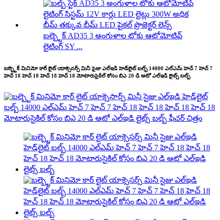
బల్బ్టెక్ AD35 3 అంగుళాల టోకు ఆటోమోటివ్
లైటింగ్ SY ...
బల్బ్టెక్ మినిమో కార్ లైట్ యాక్సెసర్స్ మినీ సైజు ఎల్‌ఇడి హెడ్‌లైట్ బల్బ్ 14000 ఎల్ఎమ్ హెచ్ 7 హెచ్ 7
హెచ్ 18 హెచ్ 18 హెచ్ 18 హెచ్ 18 మోటారుసైకిల్ కోసం బిఎ 20 డి ఆటో ఎల్‌ఇడి లైట్స్ బల్బ్