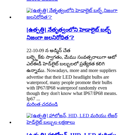
[ఉత్పత్తి] నేతృత్వంలోని హెడాలైట్ బల్బ్
నిజంగా జలనిరోధిత？
22-10-09 న అడ్మిన్ చేత
బల్బ్టెక్‌కు స్వాగతం, మేము సంవత్సరాలుగా ఆటో
ఎల్‌ఈడీ హెడ్‌లైట్ బల్బులలో ప్రత్యేకత కలిగి
ఉన్నాము. Nowadays, more and more suppliers
advertise that their LED headlight bulbs are
waterproof, many people promote their bulbs
with IP67/IP68 waterproof randomly even
though they don't know what IP67/IP68 means.
Ip67 ...
మరింత చదవండి