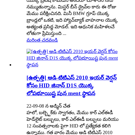
యొక్క బ్రిటిష్ కామెడీని అందరూ చూశారని నేను
నమ్ముతున్నాను. మిస్టర్ బీన్ డ్రైవ్‌ల కారు ఈ రోజు
మేము పరీక్షించినది. మినీ BMW గ్రూప్ యొక్క
బ్రాండ్లలో ఒకటి, ఇది హ్యాచ్‌బ్యాక్ వాహనాల యొక్క
అత్యంత ప్రసిద్ధ మోడల్. ఇది ఆధునిక మహిళలచే
లోతుగా ప్రేమిస్తుంది ...
మరింత చదవండి
[ఉత్పత్తి] ఆడి-టిటిఎస్ 2010 ఇయర్ వెర్షన్
కోసం HID జినాన్ D1S యొక్క
లోపభూయిష్ట పున ment స్థాపన
22-09-08 న అడ్మిన్ చేత
హలో, బల్బ్టెక్‌కు స్వాగతం, మేము కార్ ఎల్‌ఈడీ
హెడ్‌లైట్ బల్బులు, కార్ ఎల్‌ఈడీ బల్బులు మరియు
12 సంవత్సరాలకు పైగా HID లో ప్రత్యేకత కలిగి
ఉన్నాము. గత వారం మేము ఆడి టిటిఎస్ 2010