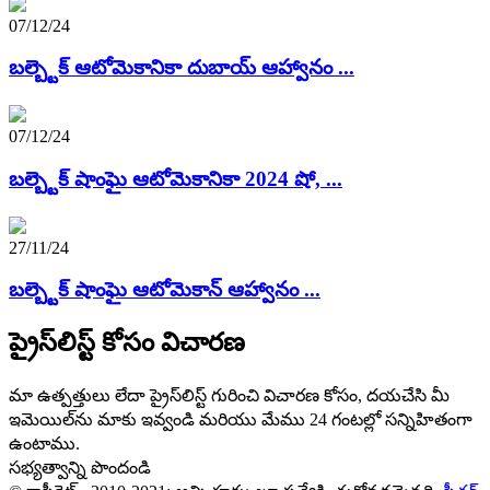
07/12/24
బల్బ్టెక్ ఆటోమెకానికా దుబాయ్ ఆహ్వానం ...
07/12/24
బల్బ్టెక్ షాంఘై ఆటోమెకానికా 2024 షో, ...
27/11/24
బల్బ్టెక్ షాంఘై ఆటోమెకాన్ ఆహ్వానం ...
ప్రైస్‌లిస్ట్ కోసం విచారణ
మా ఉత్పత్తులు లేదా ప్రైస్‌లిస్ట్ గురించి విచారణ కోసం, దయచేసి మీ
ఇమెయిల్‌ను మాకు ఇవ్వండి మరియు మేము 24 గంటల్లో సన్నిహితంగా
ఉంటాము.
సభ్యత్వాన్ని పొందండి