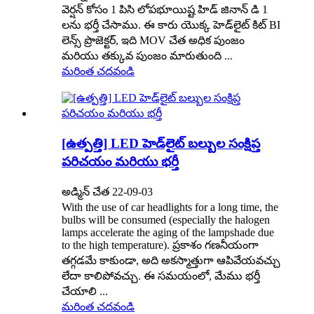
వెర్షన్ కోసం 1 పిసి లోపభూయిష్ట హిడ్ జినాన్ డి 1
లను భర్తీ చేసాము. ఈ కారు యొక్క హెడ్‌లైట్ కిట్ BI
లెన్స్ ప్రొజెక్టర్, ఇది MOV చేత అధిక పుంజం
మరియు తక్కువ పుంజం మారుతుంది ...
మరింత చదవండి
[ఉత్పత్తి] LED హెడ్‌లైట్ బల్బుల సంక్షిప్త
పరిచయం మరియు భర్తీ
అడ్మిన్ చేత 22-09-03
With the use of car headlights for a long time, the
bulbs will be consumed (especially the halogen
lamps accelerate the aging of the lampshade due
to the high temperature). ప్రకాశం గణనీయంగా
తగ్గడమే కాకుండా, అది అకస్మాత్తుగా ఆపివేయవచ్చు
లేదా కాలిపోవచ్చు. ఈ సమయంలో, మేము భర్తీ
చేయాలి ...
మరింత చదవండి