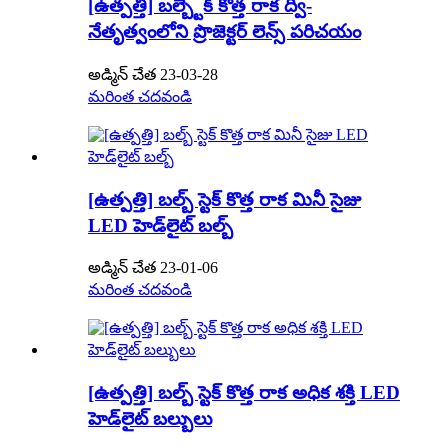
[ఉత్పత్తి] బల్బ్టెక్ కొత్త రాక ద్వి-
నేతృత్వంలోని ప్రొజెక్టర్ లెన్స్ పరిచయం
అడ్మిన్ చేత 23-03-28
మరింత చదవండి
[ఉత్పత్తి] బల్బ్ స్టెక్ కొత్త రాక మినీ సైజు
LED హెడ్‌లైట్ బల్బ్
అడ్మిన్ చేత 23-01-06
మరింత చదవండి
[ఉత్పత్తి] బల్బ్ స్టెక్ కొత్త రాక అధిక శక్తి LED
హెడ్‌లైట్ బల్బులు