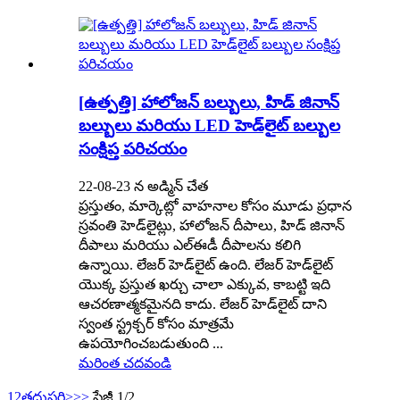
[ఉత్పత్తి] హాలోజన్ బల్బులు, హిడ్ జినాన్
బల్బులు మరియు LED హెడ్‌లైట్ బల్బుల
సంక్షిప్త పరిచయం
22-08-23 న అడ్మిన్ చేత
ప్రస్తుతం, మార్కెట్లో వాహనాల కోసం మూడు ప్రధాన
స్రవంతి హెడ్‌లైట్లు, హాలోజన్ దీపాలు, హిడ్ జినాన్
దీపాలు మరియు ఎల్‌ఈడీ దీపాలను కలిగి
ఉన్నాయి. లేజర్ హెడ్‌లైట్ ఉంది. లేజర్ హెడ్‌లైట్
యొక్క ప్రస్తుత ఖర్చు చాలా ఎక్కువ, కాబట్టి ఇది
ఆచరణాత్మకమైనది కాదు. లేజర్ హెడ్‌లైట్ దాని
స్వంత స్ట్రక్చర్ కోసం మాత్రమే
ఉపయోగించబడుతుంది ...
మరింత చదవండి
1
2
తదుపరి>
>>
పేజీ 1/2