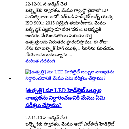
22-12-01 న అడ్మిన్ చేత
బల్బ్టెక్‌కు స్వాగతం, మేము గ్వాంగ్జౌ చైనాలో 12+
సంవత్సరాలు ఆటో ఎల్‌ఈడీ హెడ్‌లైట్ బల్బ్ యొక్క
ISO 9001: 2015 సర్టిఫైడ్ తయారీదారు. మేము
బల్బ్ స్టెక్ ఎల్లప్పుడూ పరిశోధన & అభివృద్ధికి
అంకితం చేయబడతాయి మరియు కొత్త
ఉత్పత్తులను నిరంతరం ప్రారంభిస్తాము. ఈ రోజు
నేను మా బల్బ్టెక్ హిగ్ యొక్క 3 సిరీస్‌ను పరిచయం
చేయాలనుకుంటున్నాను ...
మరింత చదవండి
[ఉత్పత్తి] మా LED హెడ్‌లైట్ బల్బుల
నాణ్యతను నిర్ధారించడానికి మేము ఏమి
పరీక్షలు చేస్తాము?
22-11-10 న అడ్మిన్ చేత
బల్బ్టెక్‌కు స్వాగతం, మేము ఆటో ఎల్‌ఈడీ హెడ్‌లైట్