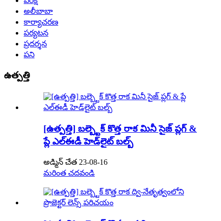
పరీక్ష
అలీబాబా
కార్యాచరణ
పర్యటన
ప్రదర్శన
పని
ఉత్పత్తి
[ఉత్పత్తి] బల్బ్టెక్ కొత్త రాక మినీ సైజ్ ప్లగ్ &
ప్లే ఎల్‌ఈడీ హెడ్‌లైట్ బల్బ్
అడ్మిన్ చేత 23-08-16
మరింత చదవండి