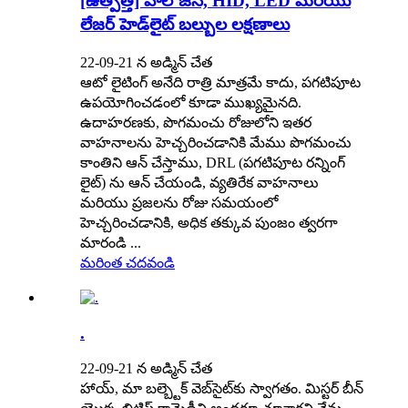
[ఉత్పత్తి] హాలోజన్, HID, LED మరియు
లేజర్ హెడ్‌లైట్ బల్బుల లక్షణాలు
22-09-21 న అడ్మిన్ చేత
ఆటో లైటింగ్ అనేది రాత్రి మాత్రమే కాదు, పగటిపూట
ఉపయోగించడంలో కూడా ముఖ్యమైనది.
ఉదాహరణకు, పొగమంచు రోజులోని ఇతర
వాహనాలను హెచ్చరించడానికి మేము పొగమంచు
కాంతిని ఆన్ చేస్తాము, DRL (పగటిపూట రన్నింగ్
లైట్) ను ఆన్ చేయండి, వ్యతిరేక వాహనాలు
మరియు ప్రజలను రోజు సమయంలో
హెచ్చరించడానికి, అధిక తక్కువ పుంజం త్వరగా
మారండి ...
మరింత చదవండి
.
22-09-21 న అడ్మిన్ చేత
హాయ్, మా బల్బ్టెక్ వెబ్‌సైట్‌కు స్వాగతం. మిస్టర్ బీన్