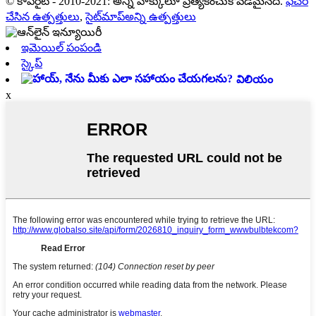
© కాపీరైట్ - 2010-2021: అన్ని హక్కులూ ప్రత్యేకించుకోవడమైనది.
ఫీచర్
చేసిన ఉత్పత్తులు
,
సైట్‌మాప్
అన్ని ఉత్పత్తులు
ఇమెయిల్ పంపండి
స్కైప్
విలియం
x