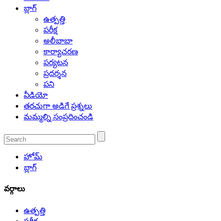
బ్లాగ్
ఉత్పత్తి
పరీక్ష
అలీబాబా
కార్యాచరణ
పర్యటన
ప్రదర్శన
పని
వీడియో
తరచుగా అడిగే ప్రశ్నలు
మమ్మల్ని సంప్రదించండి
హోమ్
బ్లాగ్
వర్గాలు
ఉత్పత్తి