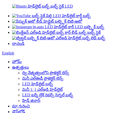
English
హోమ్
ఉత్పత్తులు
ద్వి నేతృత్వంలోని ప్రొజెక్టర్ లెన్స్
మినీ ఎల్‌ఈడీ ప్రొజెక్టర్ లెన్స్
LED హెడ్‌లైట్ బల్బ్
మినీ 1: 1 ఎల్‌ఇడి హెడ్‌లైట్
LED టర్న్ బ్రేక్ రివర్స్ సిగ్నల్ బల్బ్
హిడ్ జినాన్
మా గురించి
డౌన్‌లోడ్