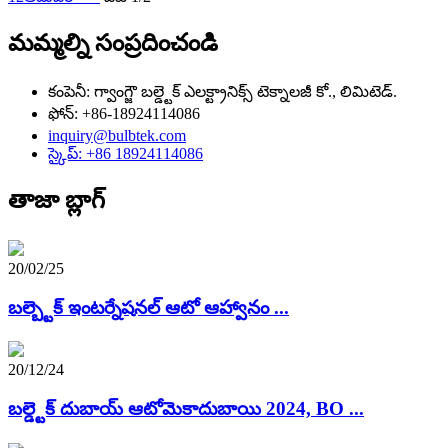
మమ్మల్ని సంప్రదించండి
కంపెనీ: గ్వాంగ్జౌ బల్డ్టెక్ ఎలక్ట్రానిక్స్ టెక్నాలజీ కో., లిమిటెడ్.
ఫోన్: +86-18924114086
inquiry@bulbtek.com
స్కైప్: +86 18924114086
తాజా బ్లాగ్
20/02/25
బల్బ్టెక్ ఇంటర్నేషనల్ ఆటో ఆహ్వానం ...
20/12/24
బల్డ్టెక్ దుబాయ్ ఆటోమెకాదుబాయి 2024, BO ...